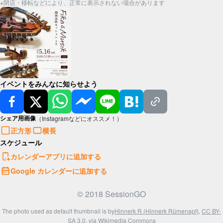
※閉店・移転などにより、正常に表示されない場合があります
イベントをみんなに知らせよう
シェア用画像
（Instagramなどにオススメ！）
正方形
横長
スケジュール
カレンダーアプリに追加する
Google カレンダーに追加する
© 2018 SessionGO
The photo used as default thumbnail is by
Hinnerk R (Hinnerk Rümenapf)
,
CC BY-
SA 3.0
, via Wikimedia Commons