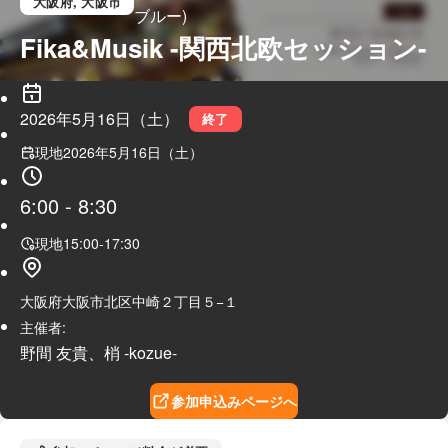
大阪府
, 大阪市
ブルー)
Fika&Musik -関西北欧セッション-
2026年5月16日（土）
終了
現地
2026年5月16日（土）
6:00
-
8:30
現地
15:00
-
17:30
大阪府大阪市北区中崎２丁目５−１
主催者:
野間 友貴、梢 -kozue-
参加申込みページへ