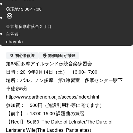
現地
13:00
-
17:00
東京都多摩市落合２丁目
主催者:
ohayuta
🔰 初心者歓迎
🚭 開催場所が禁煙
第65回多摩アイルランド伝統音楽練習会

日時：2019年9月14日（土）　13:00-17:00

場所：パルテノン多摩　第1練習室　多摩センター駅下
http://www.parthenon.or.jp/access/index.html
参加費：　500円（施設利用料等に充てます）

【前半】：13:00-15:00 課題曲の練習

【Reel】 Set60 :The Duke of Leinster/The Duke of 
Lerister's Wife(The Laddies  Pantalettes)
