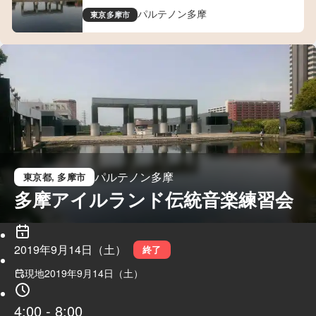
＠Parthenon Tama
パルテノン多摩
東京
多摩市
パルテノン多摩
東京都
, 多摩市
多摩アイルランド伝統音楽練習会
2019年9月14日（土）
終了
現地
2019年9月14日（土）
4:00
-
8:00