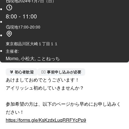
現地
2024年1月7日（日）
8:00
-
11:00
現地
17:00
-
20:00
東京都品川区大崎１丁目１１
主催者:
Momo, 小松大, ことねっち
🔰 初心者歓迎
🙋‍♀️ 事前申し込みが必要
あけましておめでとうございます！

アイリッシュ初めしていきませんか？

参加希望の方は、以下のページから早めにお申し込みく
https://forms.gle/KsKzdxLuqRRFYcPp9