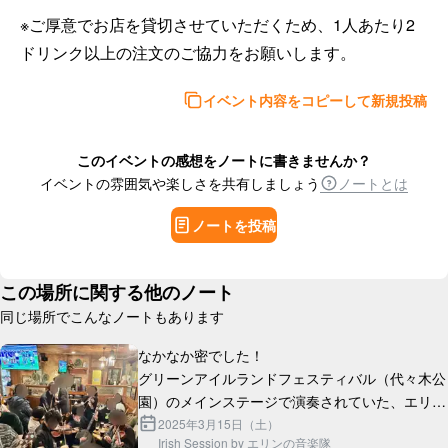
※ご厚意でお店を貸切させていただくため、1人あたり2
ドリンク以上の注文のご協力をお願いします。
イベント内容をコピーして新規投稿
このイベントの感想をノートに書きませんか？
イベントの雰囲気や楽しさを共有しましょう
ノートとは
ノートを投稿
この場所に関する他のノート
同じ場所でこんなノートもあります
なかなか密でした！

グリーンアイルランドフェスティバル（代々木公
園）のメインステージで演奏されていた、エリン
の音楽隊の方々によるセッションです。

2025年3月15日（土）
Irish Session by エリンの音楽隊
仙台から新潟から色んなところからミュージシャ