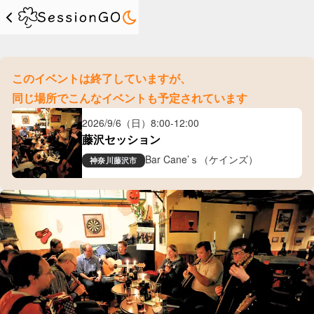
このイベントは終了していますが、
同じ場所でこんなイベントも予定されています
2026/9/6（日）
8:00
-
12:00
藤沢セッション
Bar Cane’ｓ（ケインズ）
神奈川
藤沢市