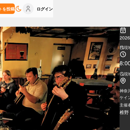
トを投稿
ログイン
20
現
8:0
現
神奈
ケイ
主催者
椎野