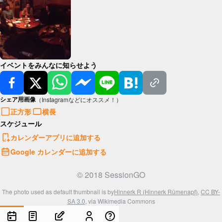
イベントをみんなに知らせよう
シェア用画像
（Instagramなどにオススメ！）
正方形
横長
スケジュール
カレンダーアプリに追加する
Google カレンダーに追加する
© 2018 SessionGO
The photo used as default thumbnail is by
Hinnerk R (Hinnerk Rümenapf)
,
CC BY-
SA 3.0
, via Wikimedia Commons