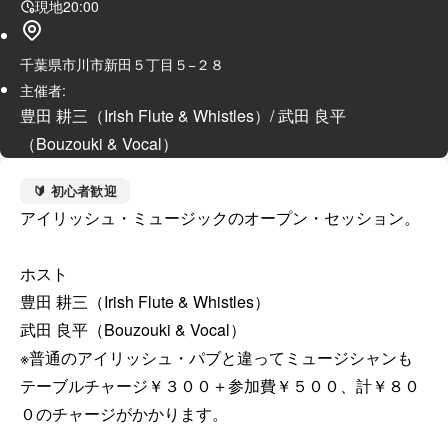
現地
20:00
千葉県市川市新田５丁目５−２８
主催者:
豊田 耕三（Irish Flute & Whistles）/ 武田 良平
（Bouzouki & Vocal）
🔰 初心者歓迎
アイリッシュ・ミュージックのオープン・セッション。

ホスト

豊田 耕三（Irish Flute & Whistles）

武田 良平（Bouzouki & Vocal）

※普通のアイリッシュ・パブと違ってミュージシャンも
テーブルチャージ￥３００＋参加費￥５００、計￥８０
０のチャージがかかります。
