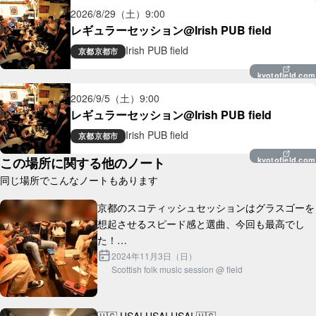
2026/8/29（土）
9:00
レギュラーセッション@Irish PUB field
Irish PUB field
京都
京都市
kyotofield.com
2026/9/5（土）
9:00
レギュラーセッション@Irish PUB field
Irish PUB field
京都
京都市
この場所に関する他のノート
kyotofield.com
同じ場所でこんなノートもあります
京都のスコティッシュセッションはグラスゴーを
想起させるスピード感と選曲、今回も最高でし
た！

2024年11月3日（日）
Scottish folk music session @ field
ところで近くに席からすごい楽しそうにセッショ
ン聴いてくれている外国人旅行者のカップルがい
らっしゃったんです...