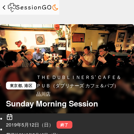
ＴＨＥ ＤＵＢＬＩＮＥＲＳ’ ＣＡＦＥ＆
ＰＵＢ（ダブリナーズ カフェ＆パブ）
東京都
, 港区
品川店
Sunday Morning Session
2019年5月12日（日）
終了