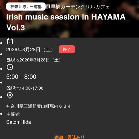
風早橋ガーデングリルカフェ
神奈川県
, 三浦郡
Irish music session in HAYAMA 
Vol.3
2026年3月28日（土）
終了
現地
2026年3月28日（土）
5:00
-
8:00
現地
14:00
-
17:00
神奈川県三浦郡葉山町堀内６３４
主催者:
Satomi iida
参加・興味あり