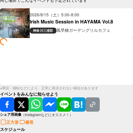
同じ場所でこんなイベントも予定されています
2026/8/15（土）
5:00
-
8:00
Irish Music Session in HAYAMA Vol.8
風早橋ガーデングリルカフェ
神奈川
三浦郡
※閉店・移転などにより、正常に表示されない場合があります
イベントをみんなに知らせよう
シェア用画像
（Instagramなどにオススメ！）
正方形
横長
スケジュール