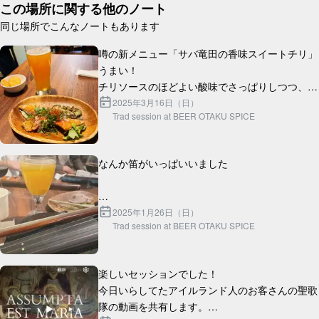
この場所に関する他のノート
同じ場所でこんなノートもあります
噂の新メニュー「サバ竜田の香味スイートチリ」
うまい！

チリソースのほどよい酸味でさっぱりしつつ、サ
バ竜田のジューシーな味わいが口の中に広がりま
2025年3月16日（日）
Trad session at BEER OTAKU SPICE
す。

セッションで面白い試みだったのは、曲出しする
なんか笛がいっぱいいました

時の1...
2025年1月26日（日）
Trad session at BEER OTAKU SPICE
楽しいセッションでした！

今日いらしてたアイルランド人のお客さんの聖歌
隊の動画を共有します。
