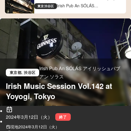
Tokyo
Irish Pub An SÓLÁS
東京
渋谷区
アイリッシュパブ アン ソラス
Irish Pub An SÓLÁS アイリッシュパブ
東京都
, 渋谷区
アン ソラス
Irish Music Session Vol.142 at 
Yoyogi, Tokyo
2024年3月12日（火）
終了
現地
2024年3月12日（火）