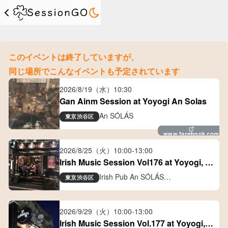
このイベントは終了していますが、
同じ場所でこんなイベントも予定されています
2026/8/19（水）
10:30
Gan Ainm Session at Yoyogi An Solas
An SÓLÁS
東京
渋谷区
www.facebook.com
2026/8/25（火）
10:00
-
13:00
Irish Music Session Vol176 at Yoyogi, 
Tokyo
Irish Pub An SÓLÁS
東京
渋谷区
アイリッシュパブ アン ソラス
2026/9/29（火）
10:00
-
13:00
Irish Music Session Vol.177 at Yoyogi, 