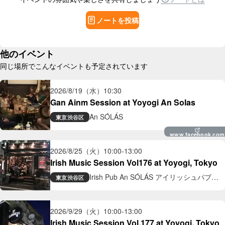
ノートを投稿
他のイベント
同じ場所でこんなイベントも予定されています
2026/8/19（水）
10:30
Gan Ainm Session at Yoyogi An Solas
An SÓLÁS
東京
渋谷区
www.facebook.com
2026/8/25（火）
10:00
-
13:00
Irish Music Session Vol176 at Yoyogi, Tokyo
Irish Pub An SÓLÁS アイリッシュパブ
東京
渋谷区
アン ソラス
2026/9/29（火）
10:00
-
13:00
Irish Music Session Vol.177 at Yoyogi, Tokyo