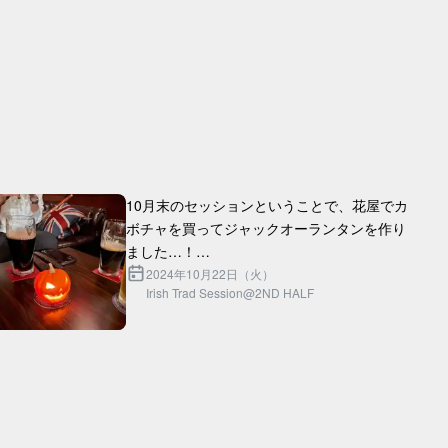
10月末のセッションということで、花屋でカ
ボチャを買ってジャックオーランタンを作り
ました…！

灯りに蝋燭を使ったので、セッション終盤に
2024年10月22日（火）
Irish Trad Session@2ND HALF