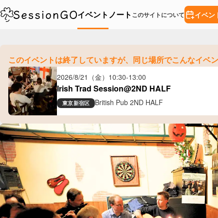
イベント
ノート
イベン
このサイトについて
このイベントは終了していますが、
同じ場所でこんなイベ
2026/8/21（金）
10:30
-
13:00
Irish Trad Session@2ND HALF
British Pub 2ND HALF
東京
新宿区