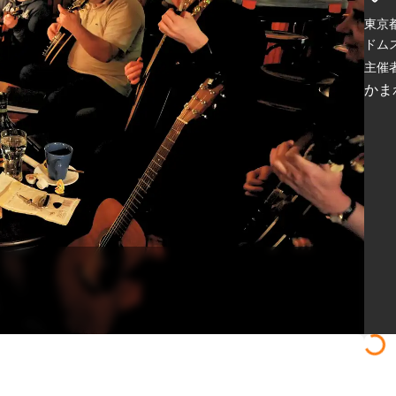
東京
ドム
主催者
かま