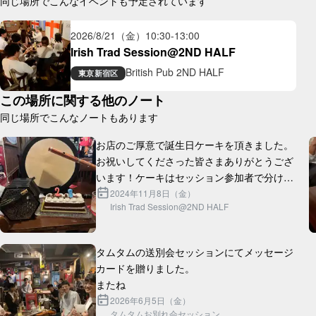
同じ場所でこんなイベントも予定されています
2026/8/21（金）
10:30
-
13:00
Irish Trad Session@2ND HALF
British Pub 2ND HALF
東京
新宿区
この場所に関する他のノート
同じ場所でこんなノートもあります
お店のご厚意で誕生日ケーキを頂きました。
お祝いしてくださった皆さまありがとうござ
います！ケーキはセッション参加者で分けて
食べました！

2024年11月8日（金）
Irish Trad Session@2ND HALF
これからも引き続き暖かいセッションを作っ
タムタムの送別会セッションにてメッセージ
カードを贈りました。

2026年6月5日（金）
タムタムお別れ会セッション