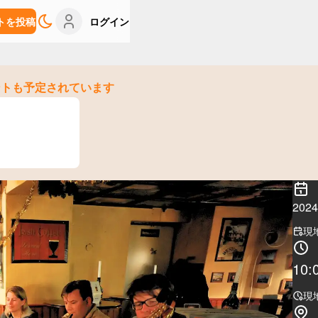
トを投稿
ログイン
ントも予定されています
20
現
10:
現