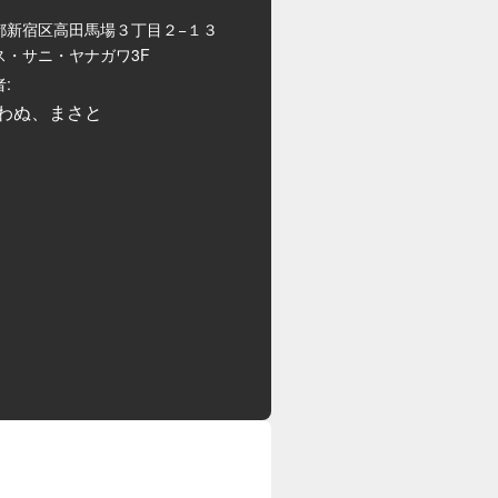
都新宿区高田馬場３丁目２−１３
ス・サニ・ヤナガワ3F
:
わぬ、まさと