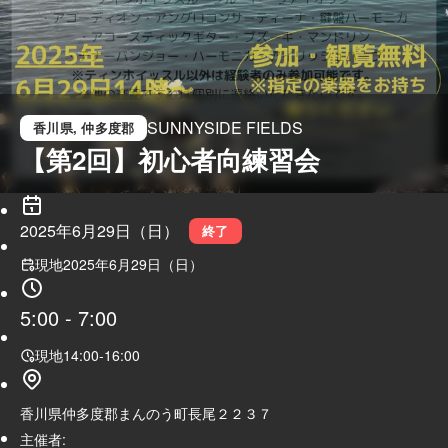
SUNNYSIDE FIELDS
香川県
, 仲多度郡
【第2回】初心者向練習会
2025年6月29日（日）
終了
現地
2025年6月29日（日）
5:00
-
7:00
現地
14:00
-
16:00
香川県仲多度郡まんのう町長尾２２３７
主催者: