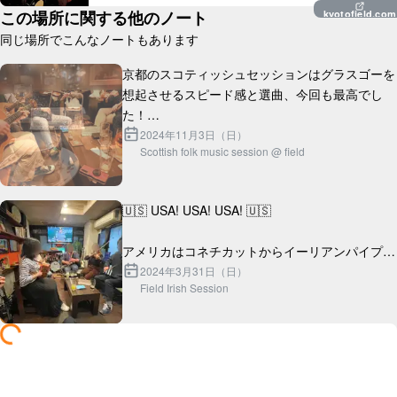
この場所に関する他のノート
kyotofield.com
同じ場所でこんなノートもあります
京都のスコティッシュセッションはグラスゴーを
想起させるスピード感と選曲、今回も最高でし
た！

2024年11月3日（日）
Scottish folk music session @ field
ところで近くに席からすごい楽しそうにセッショ
ン聴いてくれている外国人旅行者のカップルがい
らっしゃったんです...
🇺🇸 USA! USA! USA! 🇺🇸

アメリカはコネチカットからイーリアンパイプ奏
者のナイスなクールガイ、ジョナサンがやってき
2024年3月31日（日）
Field Irish Session
た！
