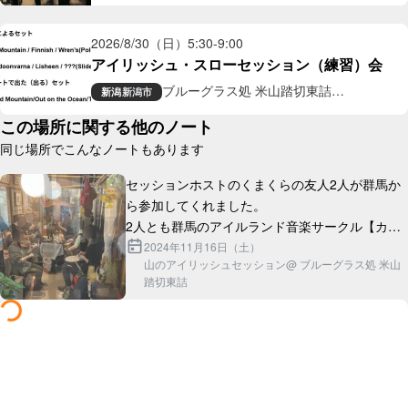
ギャラリー喫茶
2026/8/30（日）
5:30
-
9:00
アイリッシュ・スローセッション（練習）会
ブルーグラス処 米山踏切東詰
新潟
新潟市
ギャラリー喫茶
この場所に関する他のノート
同じ場所でこんなノートもあります
セッションホストのくまくらの友人2人が群馬か
ら参加してくれました。

2人とも群馬のアイルランド音楽サークル【カパ
ルトーン】に所属しており、隣県同士の交流を深
2024年11月16日（土）
山のアイリッシュセッション@ ブルーグラス処 米山
踏切東詰