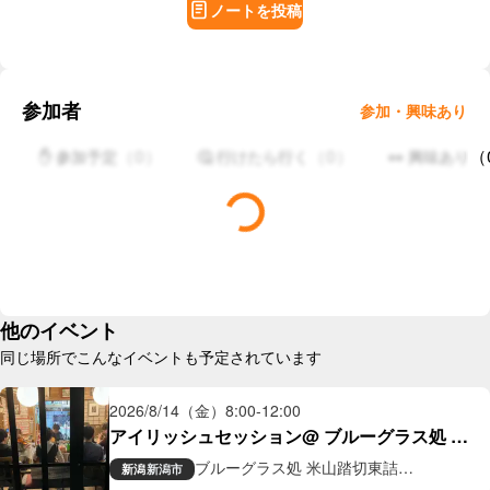
ノートを投稿
参加者
参加・興味あり
（
0
）
（
0
）
（
✋ 参加予定
🤔 行けたら行く
👀 興味あり
他のイベント
同じ場所でこんなイベントも予定されています
2026/8/14（金）
8:00
-
12:00
アイリッシュセッション@ ブルーグラス処 米
山踏切東詰
ブルーグラス処 米山踏切東詰
新潟
新潟市