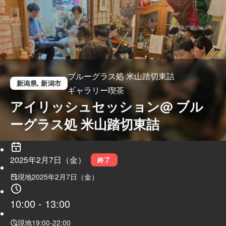
ブルーグラス処 米山踏切東詰
新潟県
, 新潟市
ギャラリー喫茶
アイリッシュセッション@ ブル
ーグラス処 米山踏切東詰
2025年2月7日（金）
終了
現地
2025年2月7日（金）
10:00
-
13:00
現地
19:00
-
22:00