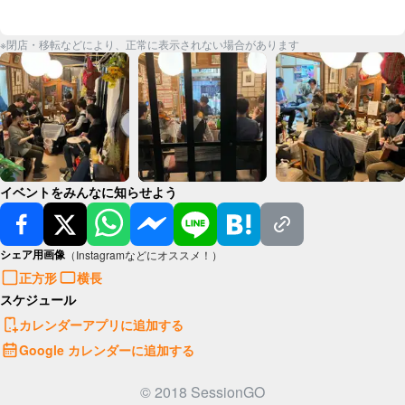
※閉店・移転などにより、正常に表示されない場合があります
イベントをみんなに知らせよう
シェア用画像
（Instagramなどにオススメ！）
正方形
横長
スケジュール
カレンダーアプリに追加する
Google カレンダーに追加する
© 2018 SessionGO