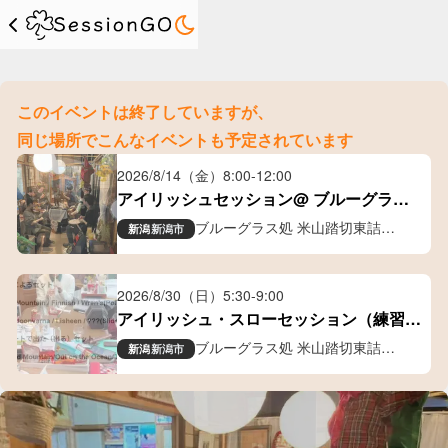
このイベントは終了していますが、
同じ場所でこんなイベントも予定されています
2026/8/14（金）
8:00
-
12:00
アイリッシュセッション@ ブルーグラス
処 米山踏切東詰
ブルーグラス処 米山踏切東詰
新潟
新潟市
ギャラリー喫茶
2026/8/30（日）
5:30
-
9:00
アイリッシュ・スローセッション（練習）
会
ブルーグラス処 米山踏切東詰
新潟
新潟市
ギャラリー喫茶