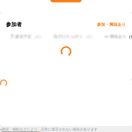
参加者
参加・興味あり
（
0
）
（
0
）
（
✋ 参加予定
🤔 行けたら行く
👀 興味あり
※閉店・移転などにより、正常に表示されない場合があります