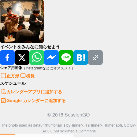
イベントをみんなに知らせよう
シェア用画像
（Instagramなどにオススメ！）
正方形
横長
スケジュール
カレンダーアプリに追加する
Google カレンダーに追加する
© 2018 SessionGO
The photo used as default thumbnail is by
Hinnerk R (Hinnerk Rümenapf)
,
CC BY-
SA 3.0
, via Wikimedia Commons