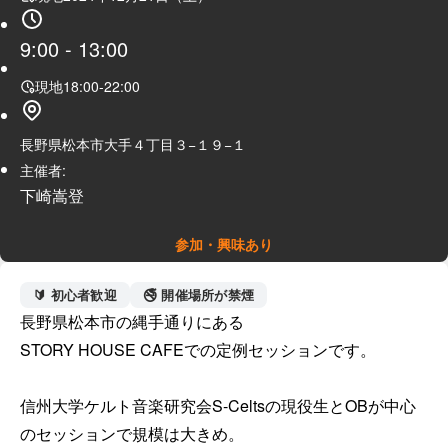
9:00
-
13:00
現地
18:00
-
22:00
長野県松本市大手４丁目３−１９−１
主催者:
下崎嵩登
参加・興味あり
🔰 初心者歓迎
🚭 開催場所が禁煙
長野県松本市の縄手通りにある

STORY HOUSE CAFEでの定例セッションです。

信州大学ケルト音楽研究会S-Celtsの現役生とOBが中心
のセッションで規模は大きめ。
