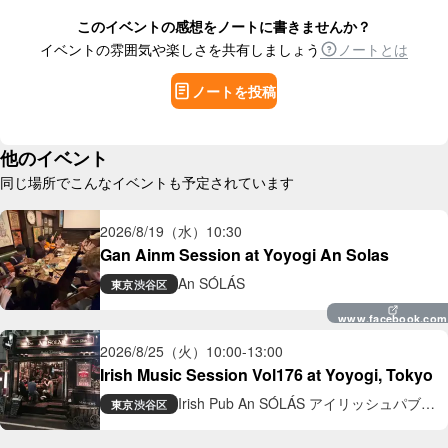
このイベントの感想をノートに書きませんか？
イベントの雰囲気や楽しさを共有しましょう
ノートとは
ノートを投稿
他のイベント
同じ場所でこんなイベントも予定されています
2026/8/19（水）
10:30
Gan Ainm Session at Yoyogi An Solas
An SÓLÁS
東京
渋谷区
www.facebook.com
2026/8/25（火）
10:00
-
13:00
Irish Music Session Vol176 at Yoyogi, Tokyo
Irish Pub An SÓLÁS アイリッシュパブ
東京
渋谷区
アン ソラス