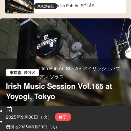
Tokyo
Irish Pub An SÓLÁS
東京
渋谷区
アイリッシュパブ アン ソラス
Irish Pub An SÓLÁS アイリッシュパブ
東京都
, 渋谷区
アン ソラス
Irish Music Session Vol.165 at 
Yoyogi, Tokyo
2025年9月30日（火）
終了
現地
2025年9月30日（火）