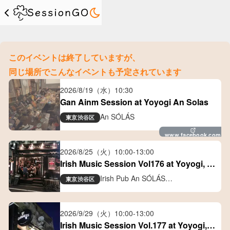
このイベントは終了していますが、
同じ場所でこんなイベントも予定されています
2026/8/19（水）
10:30
Gan Ainm Session at Yoyogi An Solas
An SÓLÁS
東京
渋谷区
www.facebook.com
2026/8/25（火）
10:00
-
13:00
Irish Music Session Vol176 at Yoyogi, 
Tokyo
Irish Pub An SÓLÁS
東京
渋谷区
アイリッシュパブ アン ソラス
2026/9/29（火）
10:00
-
13:00
Irish Music Session Vol.177 at Yoyogi, 