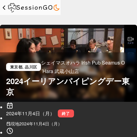
シェイマスオハラ Irish Pub Seamus O
東京都
, 品川区
´Hara 武蔵小山店
2024イーリアンパイピングデー東
京
2024年11月4日（月）
終了
現地
2024年11月4日（月）