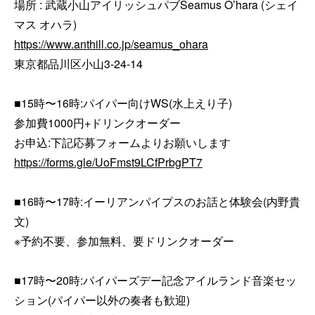
場所 : 武蔵小山アイリッシュパブSeamus O’hara (シェイ
https://www.anthill.co.jp/seamus_ohara
東京都品川区小山3-24-14

■15時〜16時:パイパー向けWS(水上えり子)

参加費1000円+ドリンクオーダー

https://forms.gle/UoFmst9LCfPrbgPT7
■16時〜17時:イーリアンパイプスのお話と体験会(内野貴
文)

※予約不要、参加無料、要ドリンクオーダー

■17時〜20時:パイパーズデー記念アイルランド音楽セッ
ション(パイパー以外の奏者も歓迎) 
