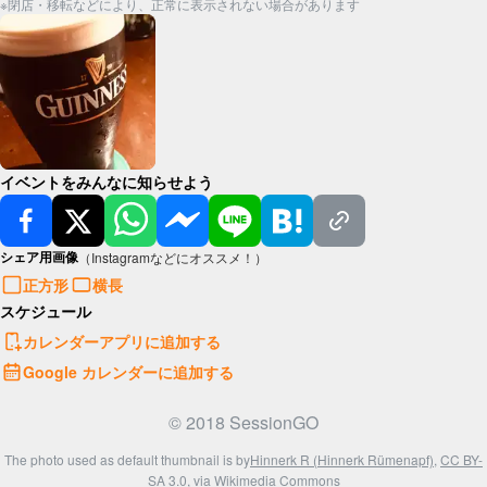
※閉店・移転などにより、正常に表示されない場合があります
イベントをみんなに知らせよう
シェア用画像
（Instagramなどにオススメ！）
正方形
横長
スケジュール
カレンダーアプリに追加する
Google カレンダーに追加する
© 2018 SessionGO
The photo used as default thumbnail is by
Hinnerk R (Hinnerk Rümenapf)
,
CC BY-
SA 3.0
, via Wikimedia Commons