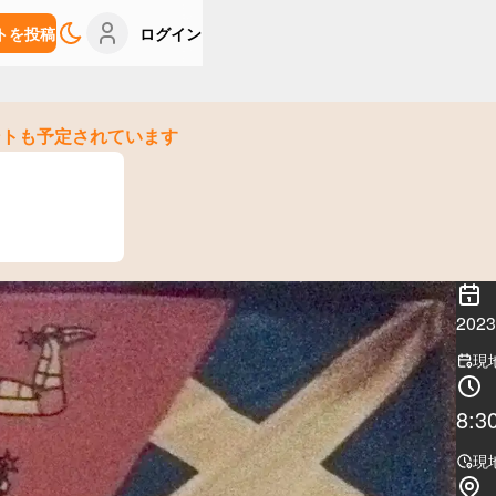
トを投稿
ログイン
ントも予定されています
20
現
8:3
現