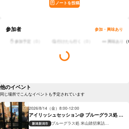
ノートを投稿
参加者
参加・興味あり
（
0
）
（
0
）
（
✋ 参加予定
🤔 行けたら行く
👀 興味あり
他のイベント
同じ場所でこんなイベントも予定されています
2026/8/14（金）
8:00
-
12:00
アイリッシュセッション@ ブルーグラス処 米
山踏切東詰
ブルーグラス処 米山踏切東詰
新潟
新潟市