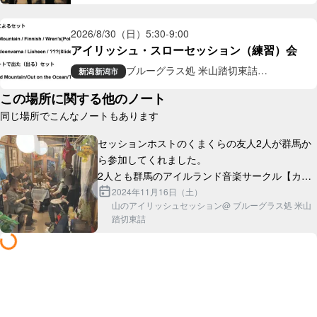
ギャラリー喫茶
2026/8/30（日）
5:30
-
9:00
アイリッシュ・スローセッション（練習）会
ブルーグラス処 米山踏切東詰
新潟
新潟市
ギャラリー喫茶
この場所に関する他のノート
同じ場所でこんなノートもあります
セッションホストのくまくらの友人2人が群馬か
ら参加してくれました。

2人とも群馬のアイルランド音楽サークル【カパ
ルトーン】に所属しており、隣県同士の交流を深
2024年11月16日（土）
山のアイリッシュセッション@ ブルーグラス処 米山
踏切東詰