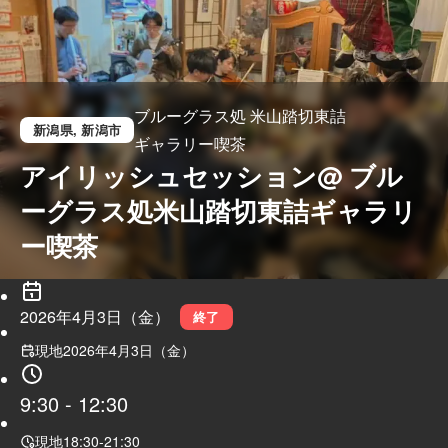
ブルーグラス処 米山踏切東詰
新潟県
, 新潟市
ギャラリー喫茶
アイリッシュセッション@ ブル
ーグラス処米山踏切東詰ギャラリ
ー喫茶
2026年4月3日（金）
終了
現地
2026年4月3日（金）
9:30
-
12:30
現地
18:30
-
21:30