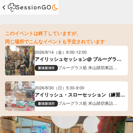
このイベントは終了していますが、
同じ場所でこんなイベントも予定されています
2026/8/14（金）
8:00
-
12:00
アイリッシュセッション@ ブルーグラス
処 米山踏切東詰
ブルーグラス処 米山踏切東詰
新潟
新潟市
ギャラリー喫茶
2026/8/30（日）
5:30
-
9:00
アイリッシュ・スローセッション（練習）
会
ブルーグラス処 米山踏切東詰
新潟
新潟市
ギャラリー喫茶