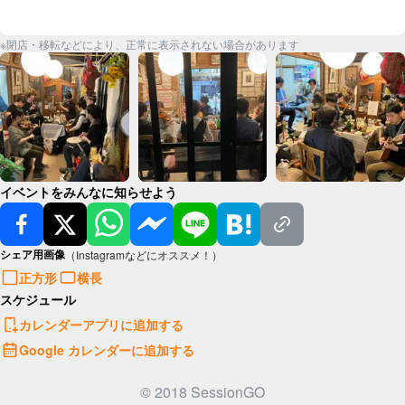
※閉店・移転などにより、正常に表示されない場合があります
イベントをみんなに知らせよう
シェア用画像
（Instagramなどにオススメ！）
正方形
横長
スケジュール
カレンダーアプリに追加する
Google カレンダーに追加する
© 2018 SessionGO