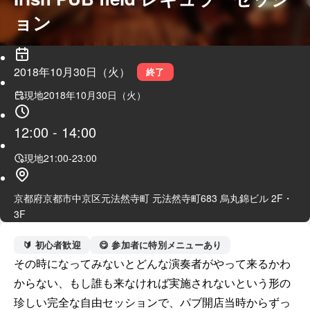
ョン
2018年10月30日（火）
終了
現地
2018年10月30日（火）
12:00
-
14:00
現地
21:00
-
23:00
京都府京都市中京区元法然寺町 元法然寺町683 烏丸錦ビル 2F・
3F
🔰 初心者歓迎
😋 参加者に特別メニューあり
その時になってみないとどんな演奏者がやって来るかわ
からない、もし誰も来なければ実施されないという形の
珍しい完全な自由セッションで、パブ開店当時からずっ