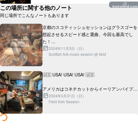
この場所に関する他のノート
kyotofield.com
同じ場所でこんなノートもあります
京都のスコティッシュセッションはグラスゴーを
想起させるスピード感と選曲、今回も最高でし
た！

2024年11月3日（日）
Scottish folk music session @ field
ところで近くに席からすごい楽しそうにセッショ
ン聴いてくれている外国人旅行者のカップルがい
らっしゃったんです...
🇺🇸 USA! USA! USA! 🇺🇸

アメリカはコネチカットからイーリアンパイプ奏
者のナイスなクールガイ、ジョナサンがやってき
2024年3月31日（日）
Field Irish Session
た！
