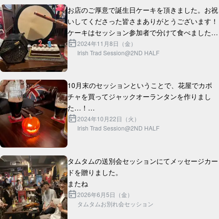
お店のご厚意で誕生日ケーキを頂きました。お祝
いしてくださった皆さまありがとうございます！
ケーキはセッション参加者で分けて食べました！

これからも引き続き暖かいセッションを作ってい
2024年11月8日（金）
Irish Trad Session@2ND HALF
10月末のセッションということで、花屋でカボ
チャを買ってジャックオーランタンを作りまし
た…！

灯りに蝋燭を使ったので、セッション終盤にはか
2024年10月22日（火）
Irish Trad Session@2ND HALF
タムタムの送別会セッションにてメッセージカー
ドを贈りました。

2026年6月5日（金）
タムタムお別れ会セッション