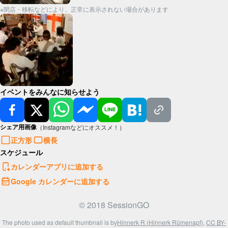
※閉店・移転などにより、正常に表示されない場合があります
イベントをみんなに知らせよう
シェア用画像
（Instagramなどにオススメ！）
正方形
横長
スケジュール
カレンダーアプリに追加する
Google カレンダーに追加する
© 2018 SessionGO
The photo used as default thumbnail is by
Hinnerk R (Hinnerk Rümenapf)
,
CC BY-