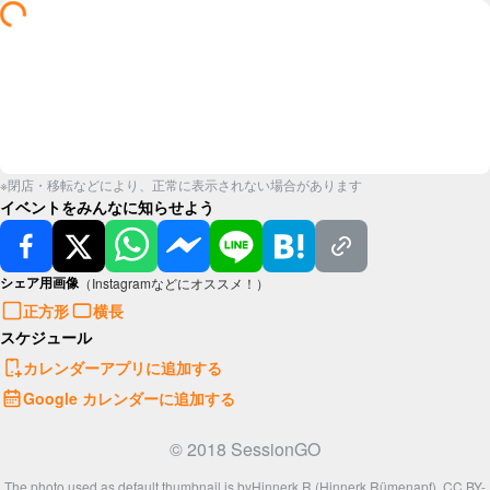
※閉店・移転などにより、正常に表示されない場合があります
イベントをみんなに知らせよう
シェア用画像
（Instagramなどにオススメ！）
正方形
横長
スケジュール
カレンダーアプリに追加する
Google カレンダーに追加する
© 2018 SessionGO
The photo used as default thumbnail is by
Hinnerk R (Hinnerk Rümenapf)
,
CC BY-