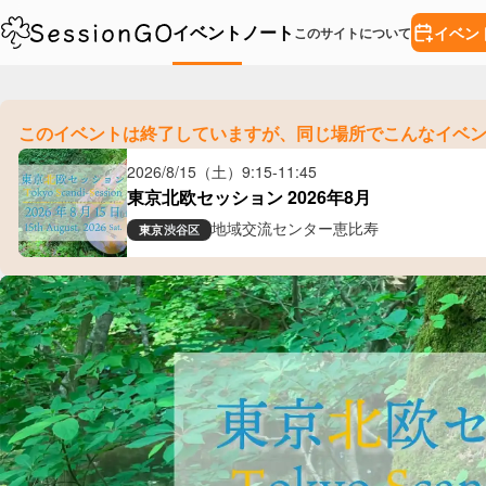
イベント
ノート
イベン
このサイトについて
このイベントは終了していますが、
同じ場所でこんなイベ
2026/8/15（土）
9:15
-
11:45
東京北欧セッション 2026年8月
地域交流センター恵比寿
東京
渋谷区