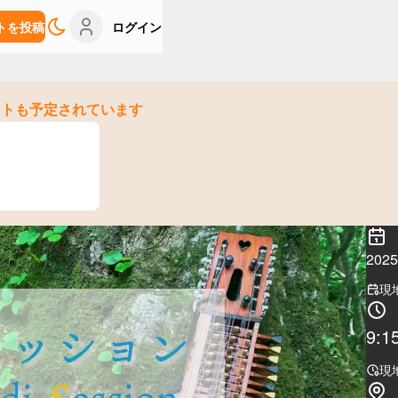
トを投稿
ログイン
ントも予定されています
20
現
9:1
現