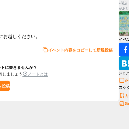
※閉店
があり
イベ
イベント内容をコピーして新規投稿
ートに書きませんか？
シェア
有しましょう
ノートとは
正
を投稿
スケ
カ
G