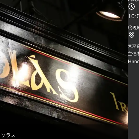
10:
現
東京
主催者
Hiro
ン ソラス