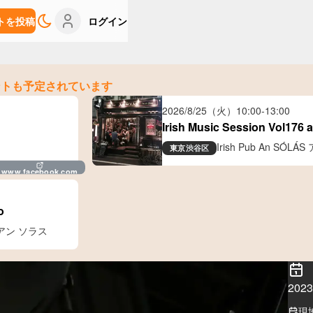
トを投稿
ログイン
ントも予定されています
2026/8/25（火）
10:00
-
13:00
Irish Music Session Vol176 
Irish Pub An S
東京
渋谷区
www.facebook.com
o
ブ アン ソラス
20
現