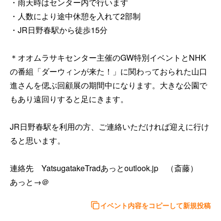
・雨天時はセンター内で行います

・人数により途中休憩を入れて2部制

・JR日野春駅から徒歩15分

＊オオムラサキセンター主催のGW特別イベントとNHK
の番組「ダーウィンが来た！」に関わっておられた山口
進さんを偲ぶ回顧展の期間中になります。大きな公園で
もあり遠回りすると足にきます。

JR日野春駅を利用の方、ご連絡いただければ迎えに行け
ると思います。

連絡先　YatsugatakeTradあっとoutlook.jp　（斎藤）

あっと→＠
イベント内容をコピーして新規投稿