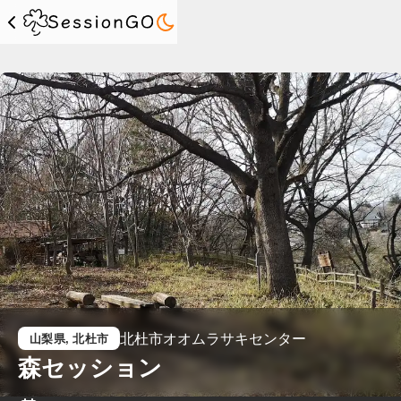
北杜市オオムラサキセンター
山梨県
, 北杜市
森セッション