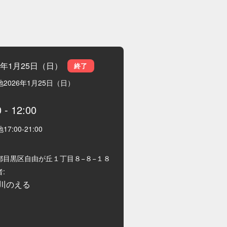
26年1月25日（日）
終了
地
2026年1月25日（日）
0
-
12:00
地
17:00
-
21:00
都目黒区自由が丘１丁目８−８−１８
:
川のえる