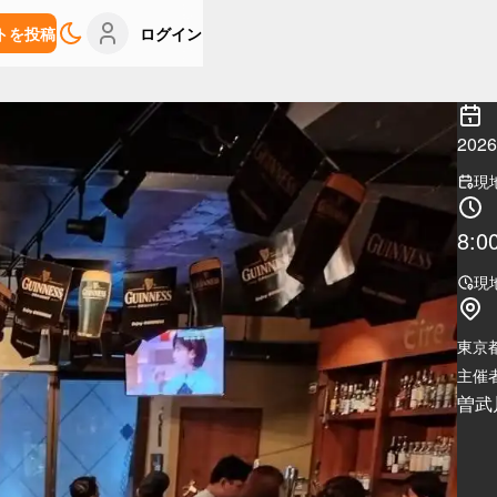
トを投稿
ログイン
20
現
8:0
現
東京
主催者
曽武