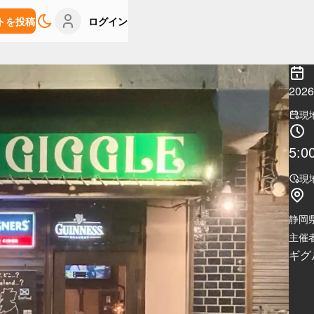
トを投稿
ログイン
20
現
5:0
現
静岡
主催者
ギグ