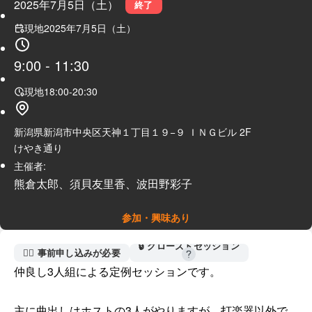
2025年7月5日（土）
終了
現地
2025年7月5日（土）
9:00
-
11:30
現地
18:00
-
20:30
新潟県新潟市中央区天神１丁目１９−９ ＩＮＧビル 2F
けやき通り
主催者:
熊倉太郎、須貝友里香、波田野彩子
参加・興味あり
🔒 クローズドセッション
🙋‍♀️ 事前申し込みが必要
仲良し3人組による定例セッションです。

主に曲出しはホストの3人がやりますが、打楽器以外で