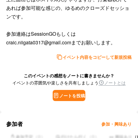
あれば参加可能な感じの、ゆるめのクローズドセッショ
ンです。

参加連絡はSessionGOもしくは
craic.niigata0317@gmail.comまでお願いします。
イベント内容をコピーして新規投稿
このイベントの感想をノートに書きませんか？
イベントの雰囲気や楽しさを共有しましょう
ノートとは
ノートを投稿
参加者
参加・興味あり
（
0
）
（
0
）
（
✋ 参加予定
🤔 行けたら行く
👀 興味あり