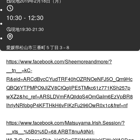
現地
2019年2月18日（月）
10:30
-
12:30
現地
19:30
-
21:30
愛媛県松山市三番町５丁目３−８
https://www.facebook.com/Sheemoreandmore/?
__tn__=kC-
R&eid=ARCdBvcCYudTRF40hOZRNOeNFJ5O_Qm9Hc
QBQ6YTPMPO9JlZV8CtQgljPE5TMkc61z771KSh257p
wXZ2&hc_ref=ARSLDVmFAQjidqS4OmGaIm6EzVpBR8
lhriyNRfobgP4KFTHkH6vFiKzFu296OwR0x1c&fref=nf
https://www.facebook.com/Matsuyama.Irish.Session/?
__xts__%5B0%5D=68.ARBT8nuA9NrI-