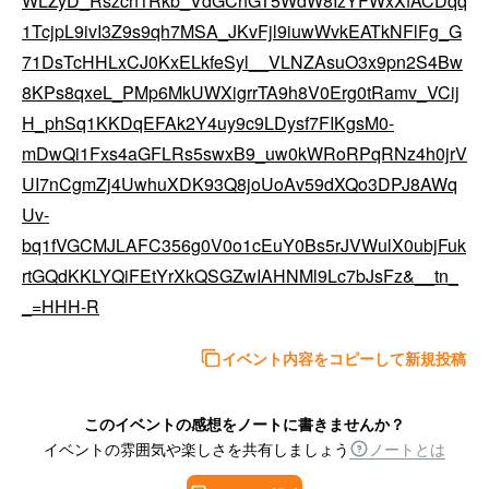
WLZyD_Rszcn1Rkb_VdGCnGT5WdW8IzYFWxXfACDqq
1TcjpL9ivI3Z9s9qh7MSA_JKvFjl9iuwWvkEATkNFlFg_G
71DsTcHHLxCJ0KxELkfeSyl__VLNZAsuO3x9pn2S4Bw
8KPs8qxeL_PMp6MkUWXigrrTA9h8V0Erg0tRamv_VCij
H_phSq1KKDqEFAk2Y4uy9c9LDysf7FIKgsM0-
mDwQi1Fxs4aGFLRs5swxB9_uw0kWRoRPqRNz4h0jrV
UI7nCgmZj4UwhuXDK93Q8joUoAv59dXQo3DPJ8AWq
Uv-
bq1fVGCMJLAFC356g0V0o1cEuY0Bs5rJVWulX0ubjFuk
rtGQdKKLYQiFEtYrXkQSGZwIAHNMl9Lc7bJsFz&__tn_
_=HHH-R
イベント内容をコピーして新規投稿
このイベントの感想をノートに書きませんか？
イベントの雰囲気や楽しさを共有しましょう
ノートとは