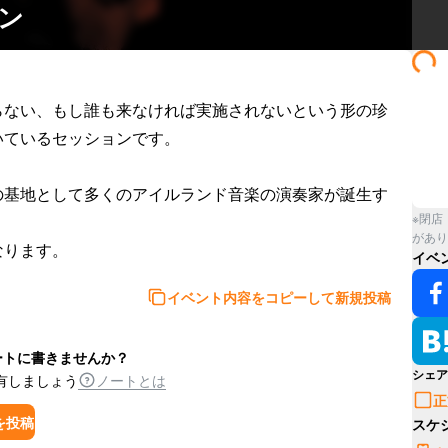
ョン
らない、もし誰も来なければ実施されないという形の珍
ているセッションです。

の基地として多くのアイルランド音楽の演奏家が誕生す
※閉店
があり
なります。
イベ
イベント内容をコピーして新規投稿
ートに書きませんか？
シェア
有しましょう
ノートとは
正
を投稿
スケ