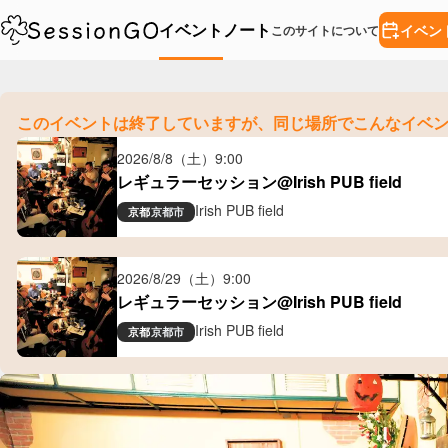
イベント
ノート
イベン
このサイトについて
このイベントは終了していますが、
同じ場所でこんなイベ
2026/8/8（土）
9:00
レギュラーセッション@Irish PUB field
Irish PUB field
京都
京都市
2026/8/29（土）
9:00
レギュラーセッション@Irish PUB field
Irish PUB field
京都
京都市