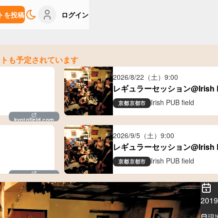
トを投稿
ログイン
ントも予定されています
2026/8/22（土）
9:00
レギュラーセッション@Irish PU
Irish PUB field
京都
京都市
kyotofield.com
2026/9/5（土）
9:00
レギュラーセッション@Irish PU
Irish PUB field
京都
京都市
kyotofield.com
20
現