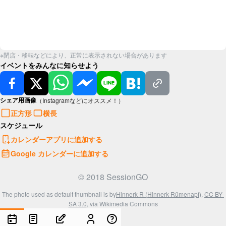
※閉店・移転などにより、正常に表示されない場合があります
イベントをみんなに知らせよう
シェア用画像
（Instagramなどにオススメ！）
正方形
横長
スケジュール
カレンダーアプリに追加する
Google カレンダーに追加する
© 2018 SessionGO
The photo used as default thumbnail is by
Hinnerk R (Hinnerk Rümenapf)
,
CC BY-
SA 3.0
, via Wikimedia Commons