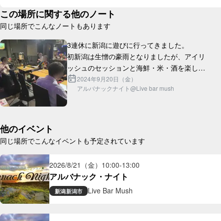
この場所に関する他のノート
同じ場所でこんなノートもあります
3連休に新潟に遊びに行ってきました。

初新潟は生憎の豪雨となりましたが、アイリ
ッシュのセッションと海鮮・米・酒を楽しむ
という目的は達成できたので最高です。

2024年9月20日（金）
アルバナックナイト@Live bar mush
朝からご飯を2杯おかわりしたのは人生初か
もし...
他のイベント
同じ場所でこんなイベントも予定されています
2026/8/21（金）
10:00
-
13:00
アルバナック・ナイト
Live Bar Mush
新潟
新潟市