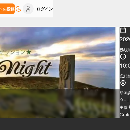
トを投稿
ログイン
20
現
10:
現
新潟
９−１
主催者
Cra