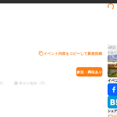
※閉店
があり
イベント内容をコピーして新規投稿
参加・興味あり
イベ
0
）
（
0
）
🙅 キャンセル
シェア