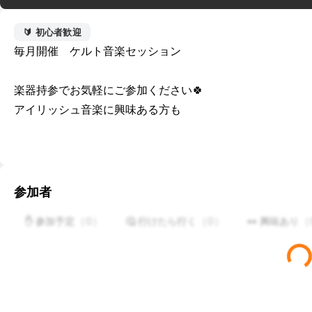
🔰 初心者歓迎
毎月開催　ケルト音楽セッション

楽器持参でお気軽にご参加ください🍀

アイリッシュ音楽に興味ある方も
参加者
（
0
）
（
0
）
（
✋ 参加予定
🤔 行けたら行く
👀 興味あり