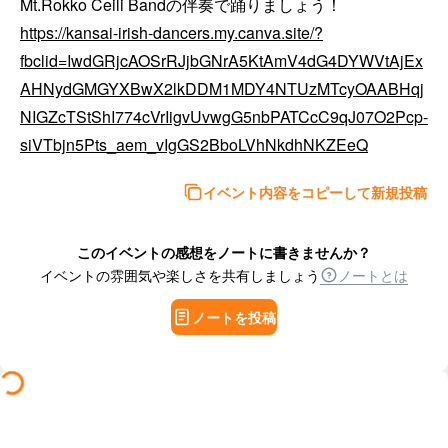
https://kansai-irish-dancers.my.canva.site/?
fbclid=IwdGRjcAOSrRJjbGNrA5KtAmV4dG4DYWVtAjEx
AHNydGMGYXBwX2lkDDM1MDY4NTUzMTcyOAABHqj
NIGZcTStShI774cVrIigvUvwgG5nbPATCcC9qJ07O2Pcp-
siVTbjn5Pts_aem_vIgGS2BboLVhNkdhNKZEeQ
イベント内容をコピーして新規投稿
このイベントの感想をノートに書きませんか？
イベントの雰囲気や楽しさを共有しましょう
ノートとは
ノートを投稿