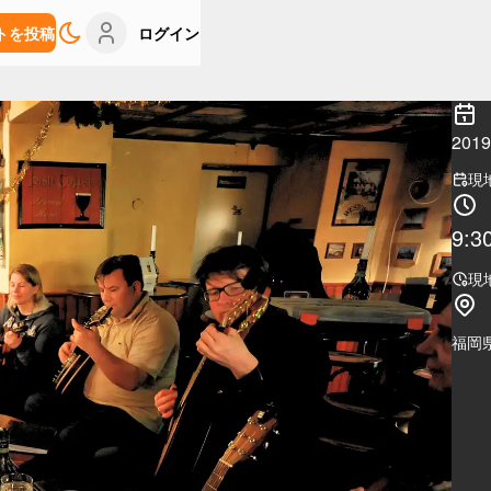
トを投稿
ログイン
20
現
9:3
現
福岡