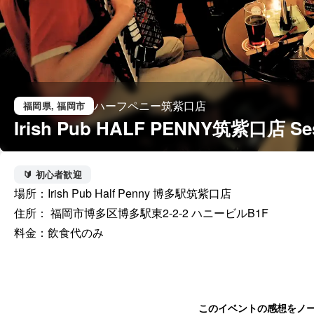
ハーフペニー筑紫口店
福岡県
, 福岡市
Irish Pub HALF PENNY筑紫口店 Se
🔰 初心者歓迎
場所：Irish Pub Half Penny 博多駅筑紫口店

住所： 福岡市博多区博多駅東2-2-2 ハニービルB1F

料金：飲食代のみ
このイベントの感想をノ