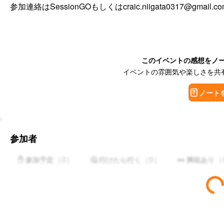
参加連絡はSessionGOもしくはcraic.niigata0317@gma
このイベントの感想をノ
イベントの雰囲気や楽しさを共
ノート
参加者
（
0
）
（
0
）
（
✋ 参加予定
🤔 行けたら行く
👀 興味あり