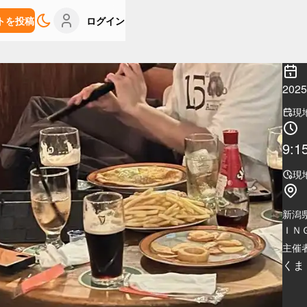
トを投稿
ログイン
202
現
9:1
現
新潟
ＩＮＧ
主催者
くま