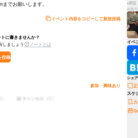
※閉店
il.comまでお願いします。
があり
イベント内容をコピーして新規投稿
ートに書きませんか？
イベ
有しましょう
ノートとは
を投稿
シェア
参加・興味あり
正
スケ
0
）
（
0
）
🙅 キャンセル
カ
G