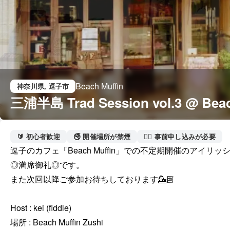
Beach Muffin
神奈川県
, 逗子市
三浦半島 Trad Session vol.3 @ Bea
🔰 初心者歓迎
🚭 開催場所が禁煙
🙋‍♀️ 事前申し込みが必要
逗子のカフェ「Beach Muffin」での不定期開催のアイリ
◎満席御礼◎です。

また次回以降ご参加お待ちしております💁🏽

Host : kei (fiddle)

場所 : Beach Muffin Zushi
