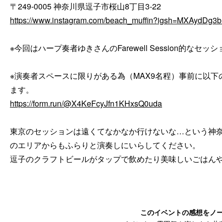
https://www.instagram.com/beach_muffin?igsh=MXAydDg
※今回はハープ奏者ゆきさんのFarewell Session的なセッシ
※演奏者スペースに限りがある為（MAX9名程）事前に以
https://form.run/@X4KeFcyJfn1KHxsQ0uda
東京のセッションは遠くてなかなか行けないな…という神
のエリアからもふらりと演奏しにいらしてください。

このイベントの感想をノ