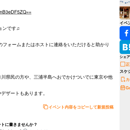
3bnB3eDF5ZQ==
イベ
ョンです♫

下のフォームまたはホストに連絡をいただけると助かり
シェア
正
スケ
奈川県民の方や、三浦半島へおでかけついでに東京や他
カ
G
イベント内容をコピーして新規投稿
ートに書きませんか？