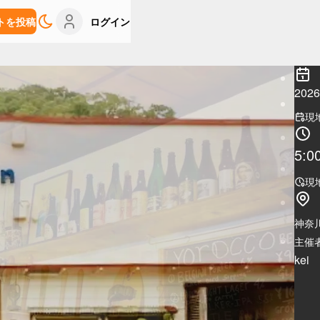
トを投稿
ログイン
20
現
5:0
現
神奈
主催者
kei