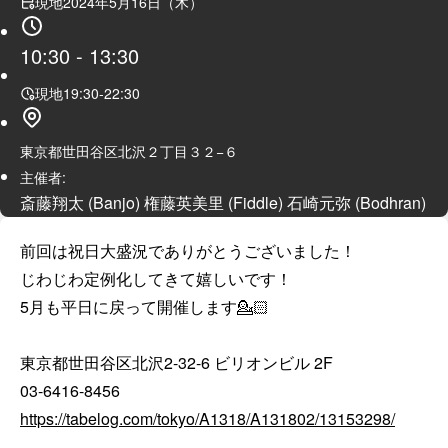
現地
2024年5月16日（木）
10:30
-
13:30
現地
19:30
-
22:30
東京都世田谷区北沢２丁目３２−６
主催者:
斎藤翔太 (Banjo) 権藤英美里 (Fiddle) 石崎元弥 (Bodhran)
前回は祝日大盛況でありがとうございました！

じわじわ定例化してきて嬉しいです！

5月も平日に戻って開催します💁🏻

東京都世田谷区北沢2-32-6 ビリオンビル 2F

https://tabelog.com/tokyo/A1318/A131802/13153298/