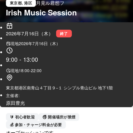
月見ル君想フ
東京都
, 港区
Irish Music Session
2026年7月16日（木）
終了
現地
2026年7月16日（木）
9:00
-
13:00
現地
18:00
-
22:00
東京都港区南青山４丁目９−１ シンプル青山ビル 地下1階
主催者:
原田豊光
🔰 初心者歓迎
🚭 開催場所が禁煙
💰 参加・チャージ料金が必要
オープセッションです
