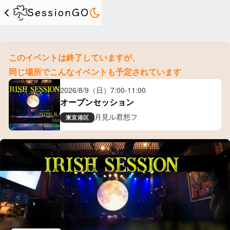
このイベントは終了していますが、
同じ場所でこんなイベントも予定されています
2026/8/9（日）
7:00
-
11:00
オープンセッション
月見ル君想フ
東京
港区