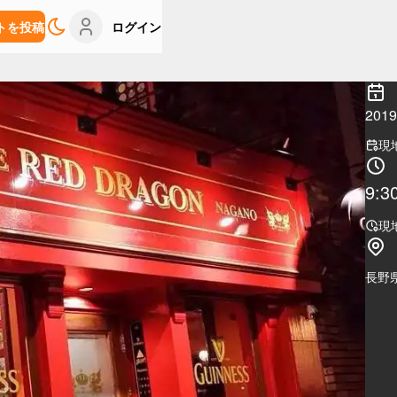
トを投稿
ログイン
20
現
9:3
現
長野