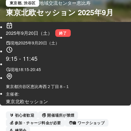
地域交流センター恵比寿
東京都
, 渋谷区
東京北欧セッション 2025年9月
2025年9月20日（土）
終了
現地
2025年9月20日（土）
9:15
-
11:45
現地
18:15
-
20:45
東京都渋谷区恵比寿西２丁目８−１
主催者:
東京北欧セッション
🔰 初心者歓迎
🚭 開催場所が禁煙
💰 参加・チャージ料金が必要
🧑‍🏫 ワークショップ
💪 練習会