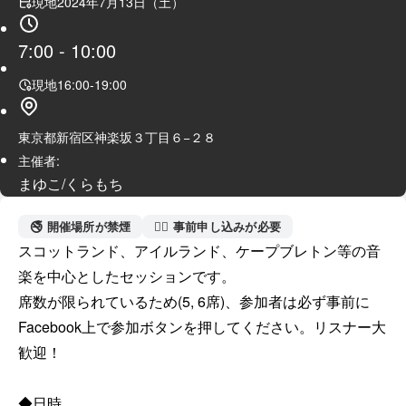
現地
2024年7月13日（土）
7:00
-
10:00
現地
16:00
-
19:00
東京都新宿区神楽坂３丁目６−２８
主催者:
まゆこ/くらもち
🚭 開催場所が禁煙
🙋‍♀️ 事前申し込みが必要
スコットランド、アイルランド、ケープブレトン等の音
楽を中心としたセッションです。

席数が限られているため(5, 6席)、参加者は必ず事前に
Facebook上で参加ボタンを押してください。リスナー大
歓迎！

◆日時
