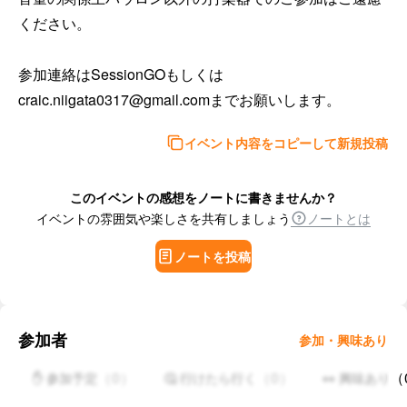
ください。

参加連絡はSessionGOもしくは
craic.niigata0317@gmail.comまでお願いします。
イベント内容をコピーして新規投稿
このイベントの感想をノートに書きませんか？
イベントの雰囲気や楽しさを共有しましょう
ノートとは
ノートを投稿
参加者
参加・興味あり
（
0
）
（
0
）
（
✋ 参加予定
🤔 行けたら行く
👀 興味あり