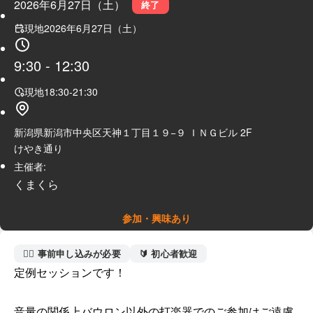
2026年6月27日（土）
終了
現地
2026年6月27日（土）
9:30
-
12:30
現地
18:30
-
21:30
新潟県新潟市中央区天神１丁目１９−９ ＩＮＧビル 2F
けやき通り
主催者:
くまくら
参加・興味あり
🙋‍♀️ 事前申し込みが必要
🔰 初心者歓迎
定例セッションです！

音量の関係上バウロン以外の打楽器でのご参加はご遠慮