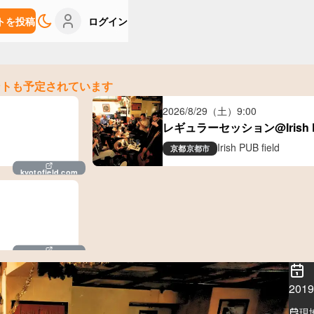
トを投稿
ログイン
ントも予定されています
2026/8/29（土）
9:00
レギュラーセッション@Irish PU
Irish PUB field
京都
京都市
kyotofield.com
kyotofield.com
20
現