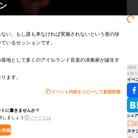
ョン
らない、もし誰も来なければ実施されないという形の珍
ているセッションです。

の基地として多くのアイルランド音楽の演奏家が誕生す
※閉店
があり
なります。
イベ
イベント内容をコピーして新規投稿
ートに書きませんか？
シェア
有しましょう
ノートとは
正
を投稿
スケ