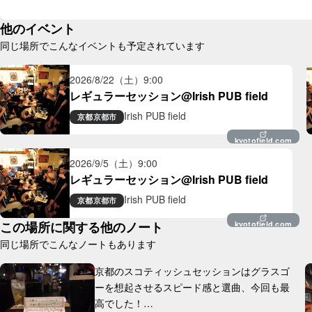
他のイベント
同じ場所でこんなイベントも予定されています
2026/8/22（土）
9:00
レギュラーセッション@Irish PUB field
Irish PUB field
京都
京都市
kyotofield.com
2026/9/5（土）
9:00
レギュラーセッション@Irish PUB field
Irish PUB field
京都
京都市
この場所に関する他のノート
kyotofield.com
同じ場所でこんなノートもあります
京都のスコティッシュセッションはグラスゴ
ーを想起させるスピード感と選曲、今回も最
高でした！
