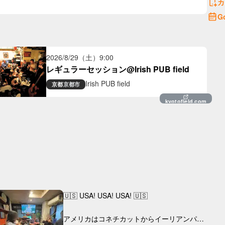
カ
G
2026/8/29（土）
9:00
レギュラーセッション@Irish PUB field
Irish PUB field
京都
京都市
kyotofield.com
🇺🇸 USA! USA! USA! 🇺🇸

アメリカはコネチカットからイーリアンパイ