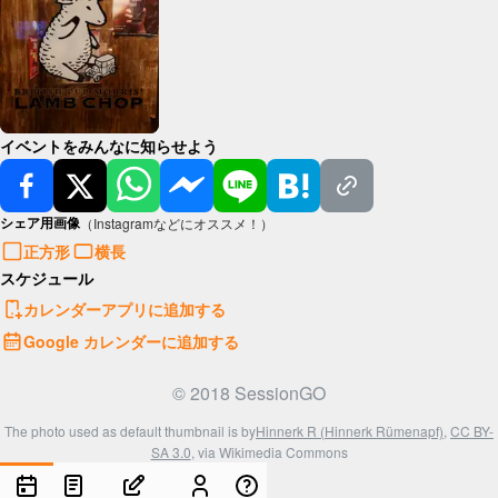
イベントをみんなに知らせよう
シェア用画像
（Instagramなどにオススメ！）
正方形
横長
スケジュール
カレンダーアプリに追加する
Google カレンダーに追加する
© 2018 SessionGO
The photo used as default thumbnail is by
Hinnerk R (Hinnerk Rümenapf)
,
CC BY-
SA 3.0
, via Wikimedia Commons