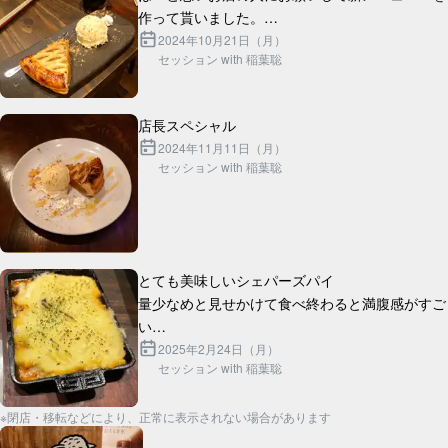
作って貰いました。

ギネスと合わせて丁度2000円です。

2024年10月21日（月）
セッション with 稲葉聡
2024年11月11日（月）
セッション with 稲葉聡
とても美味しいシェパーズパイ

量少なめと見せかけて食べ終わると満腹感がすご
い

芋とラム肉の間の層にチーズがたっぷり入ってて
2025年2月24日（月）
セッション with 稲葉聡
※閉店・移転などにより、正常に表示されない場合があります