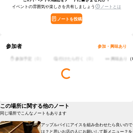
イベントの雰囲気や楽しさを共有しましょう
ノートとは
ノートを投稿
参加者
参加・興味あり
（
0
）
（
0
）
（
✋ 参加予定
🤔 行けたら行く
👀 興味あり
この場所に関する他のノート
同じ場所でこんなノートもあります
アップルパイにアイスを組み合わせたら良いので
は？と思いお店の人にお願いして新メニュー？を