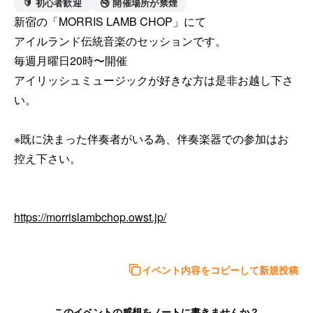
🔰 初心者歓迎
🚭 開催場所が禁煙
新宿の「MORRIS LAMB CHOP」にて

アイルランド伝統音楽のセッションです。

毎週月曜日20時〜開催

アイリッシュミュージックが好きな方は是非お越し下さ
い。

※既に決まった伴奏者がいる為、伴奏楽器での参加はお
控え下さい。

https://morrislambchop.owst.jp/
イベント内容をコピーして新規投稿
このイベントの感想をノートに書きませんか？