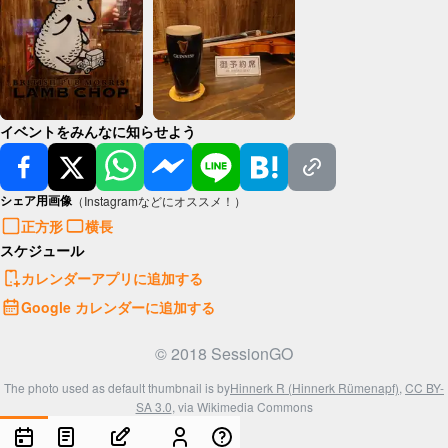
イベントをみんなに知らせよう
シェア用画像
（Instagramなどにオススメ！）
正方形
横長
スケジュール
カレンダーアプリに追加する
Google カレンダーに追加する
© 2018 SessionGO
The photo used as default thumbnail is by
Hinnerk R (Hinnerk Rümenapf)
,
CC BY-
SA 3.0
, via Wikimedia Commons