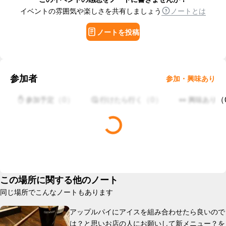
イベントの雰囲気や楽しさを共有しましょう
ノートとは
ノートを投稿
参加者
参加・興味あり
（
0
）
（
0
）
（
✋ 参加予定
🤔 行けたら行く
👀 興味あり
この場所に関する他のノート
同じ場所でこんなノートもあります
アップルパイにアイスを組み合わせたら良いので
は？と思いお店の人にお願いして新メニュー？を