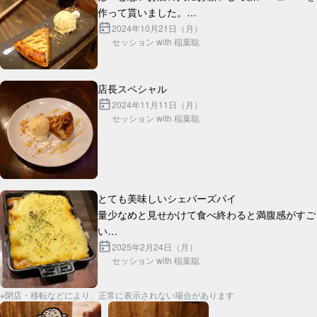
作って貰いました。

ギネスと合わせて丁度2000円です。

2024年10月21日（月）
セッション with 稲葉聡
2024年11月11日（月）
セッション with 稲葉聡
とても美味しいシェパーズパイ

量少なめと見せかけて食べ終わると満腹感がすご
い

芋とラム肉の間の層にチーズがたっぷり入ってて
2025年2月24日（月）
セッション with 稲葉聡
※閉店・移転などにより、正常に表示されない場合があります