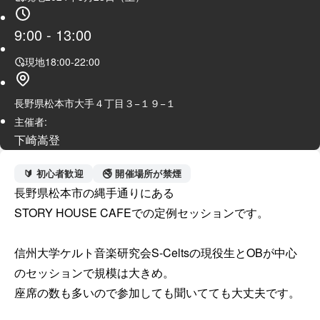
9:00
-
13:00
現地
18:00
-
22:00
長野県松本市大手４丁目３−１９−１
主催者:
下崎嵩登
🔰 初心者歓迎
🚭 開催場所が禁煙
長野県松本市の縄手通りにある

STORY HOUSE CAFEでの定例セッションです。

信州大学ケルト音楽研究会S-Celtsの現役生とOBが中心
のセッションで規模は大きめ。

座席の数も多いので参加しても聞いてても大丈夫です。
