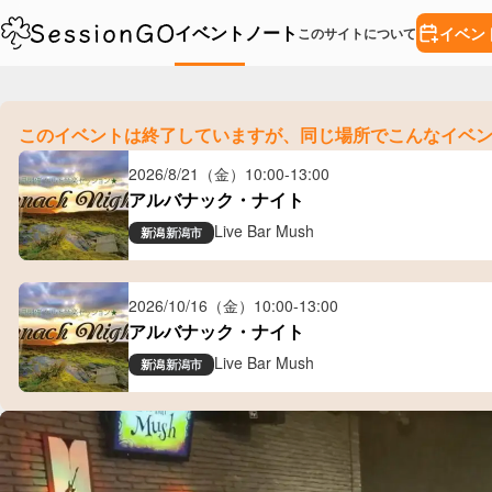
イベント
ノート
イベン
このサイトについて
このイベントは終了していますが、
同じ場所でこんなイベ
2026/8/21（金）
10:00
-
13:00
アルバナック・ナイト
Live Bar Mush
新潟
新潟市
2026/10/16（金）
10:00
-
13:00
アルバナック・ナイト
Live Bar Mush
新潟
新潟市