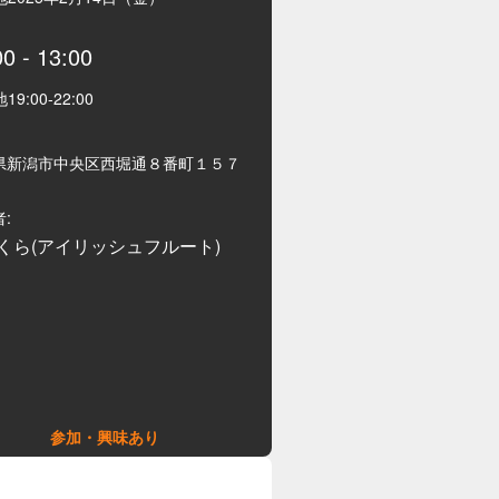
00
-
13:00
地
19:00
-
22:00
県新潟市中央区西堀通８番町１５７
:
くら(アイリッシュフルート)
参加・興味あり