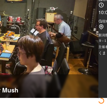
10:
現
新潟
９−１
主催者
くま
Mush