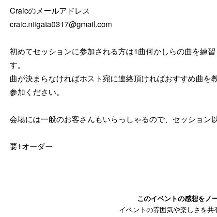
Craicのメールアドレス

craic.niigata0317@gmail.com

初めてセッションに参加される方は1曲何かしらの曲を練
す。

曲が決まらなければホスト宛に連絡頂ければおすすめ曲を
参加ください。

会場には一般のお客さんもいらっしゃるので、セッション以
要1オーダー
このイベントの感想をノ
イベントの雰囲気や楽しさを共