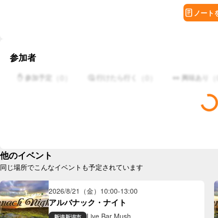
ノート
参加者
（
0
）
（
0
）
（
✋ 参加予定
🤔 行けたら行く
👀 興味あり
他のイベント
同じ場所でこんなイベントも予定されています
2026/8/21（金）
10:00
-
13:00
アルバナック・ナイト
Live Bar Mush
新潟
新潟市