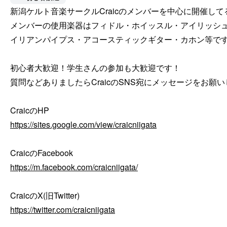
新潟ケルト音楽サークルCraicのメンバーを中心に開催して
メンバーの使用楽器はフィドル・ホイッスル・アイリッシ
イリアンパイプス・アコースティックギター・カホン等です
初心者大歓迎！学生さんの参加も大歓迎です！

質問などありましたらCraicのSNS宛にメッセージをお願い
https://sites.google.com/view/craicniigata
https://m.facebook.com/craicniigata/
https://twitter.com/craicniigata