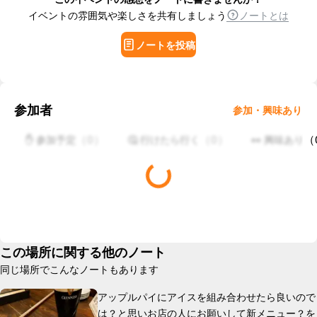
イベントの雰囲気や楽しさを共有しましょう
ノートとは
ノートを投稿
参加者
参加・興味あり
（
0
）
（
0
）
（
✋ 参加予定
🤔 行けたら行く
👀 興味あり
この場所に関する他のノート
同じ場所でこんなノートもあります
アップルパイにアイスを組み合わせたら良いので
は？と思いお店の人にお願いして新メニュー？を