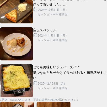
作って貰いました。

ギネスと合わせて丁度2000円です。

2024年10月21日（月）
セッション with 稲葉聡
2024年11月11日（月）
セッション with 稲葉聡
とても美味しいシェパーズパイ

量少なめと見せかけて食べ終わると満腹感がすご
い

芋とラム肉の間の層にチーズがたっぷり入ってて
2025年2月24日（月）
セッション with 稲葉聡
※閉店・移転などにより、正常に表示されない場合があります