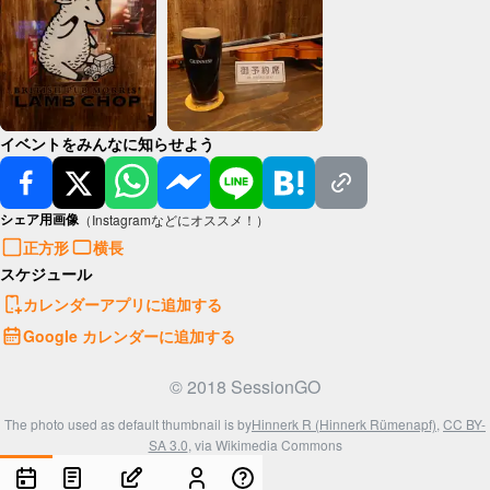
イベントをみんなに知らせよう
シェア用画像
（Instagramなどにオススメ！）
正方形
横長
スケジュール
カレンダーアプリに追加する
Google カレンダーに追加する
© 2018 SessionGO
The photo used as default thumbnail is by
Hinnerk R (Hinnerk Rümenapf)
,
CC BY-
SA 3.0
, via Wikimedia Commons