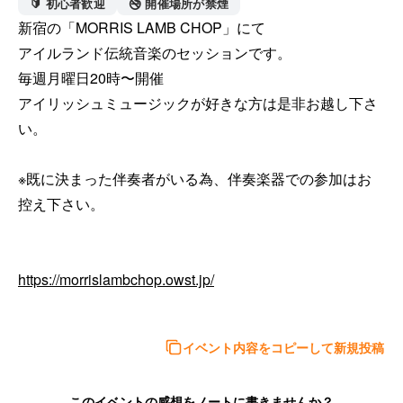
🔰 初心者歓迎
🚭 開催場所が禁煙
新宿の「MORRIS LAMB CHOP」にて

アイルランド伝統音楽のセッションです。

毎週月曜日20時〜開催

アイリッシュミュージックが好きな方は是非お越し下さ
い。

※既に決まった伴奏者がいる為、伴奏楽器での参加はお
控え下さい。

https://morrislambchop.owst.jp/
イベント内容をコピーして新規投稿
このイベントの感想をノートに書きませんか？